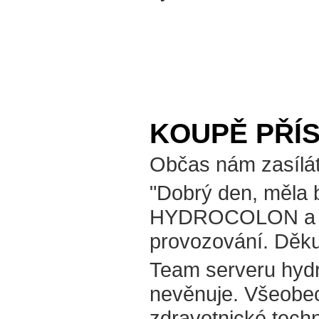
KOUPĚ PŘÍ
Občas nám zasílát
"Dobrý den, měla b
HYDROCOLON a in
provozování. Děku
Team serveru hydro
nevěnuje. Všeobecně
zdravotnické tech