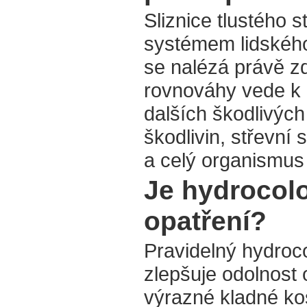
Sliznice tlustého 
systémem lidského
se nalézá právě zd
rovnováhy vede k 
dalších škodlivých
škodlivin, střevní
a celý organismus 
Je hydrocolo
opatření?
Pravidelný hydroc
zlepšuje odolnos
výrazné kladné ko