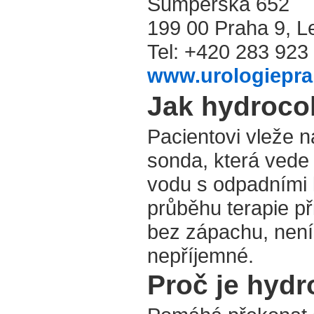
Šumperská 652
199 00 Praha 9, L
Tel: +420 283 923
www.urologiepra
Jak hydrocol
Pacientovi vleže 
sonda, která vede 
vodu s odpadními l
průběhu terapie př
bez zápachu, není
nepříjemné.
Proč je hydr