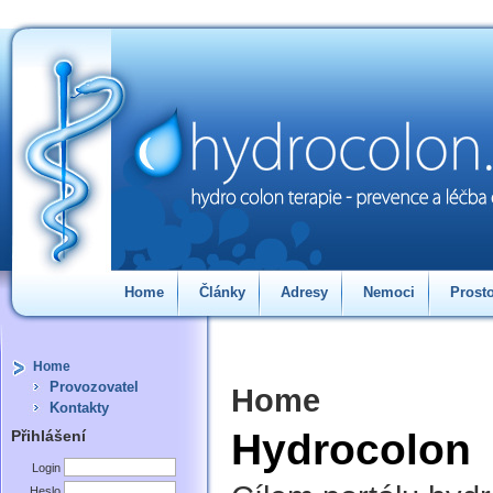
Home
Články
Adresy
Nemoci
Prost
Diskuse
Pole1
Pole2
Pole3
Home
Provozovatel
Home
Kontakty
Hydrocolon
Přihlášení
Login
Heslo