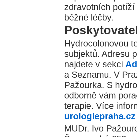
zdravotních potíží
běžné léčby.
Poskytovate
Hydrocolonovou te
subjektů. Adresu p
najdete v sekci
Ad
a Seznamu. V Praz
Pažourka. S hydro
odborně vám porad
terapie. Více info
urologiepraha.cz
MUDr. Ivo Pažour