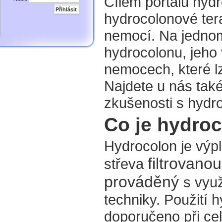
Cílem portálu hydr
hydrocolonové tera
nemocí. Na jedno
hydrocolonu, jeho v
nemocech, které lz
Najdete u nás také
zkušenosti s hydro
Co je hydro
Hydrocolon je výpl
filtrovano
střeva
prováděný
s vyu
techniky. Použití 
doporučeno při ce