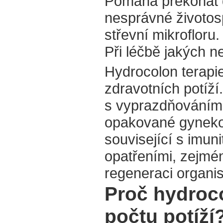
Pomáhá překonat d
nesprávné životosp
střevní mikrofloru.
Při léčbě jakých n
Hydrocolon terapie
zdravotních potíží
s vyprazdňováním, 
opakované gynekol
související s imun
opatřeními, zejmén
regeneraci organi
Proč hydroco
počtu potíží