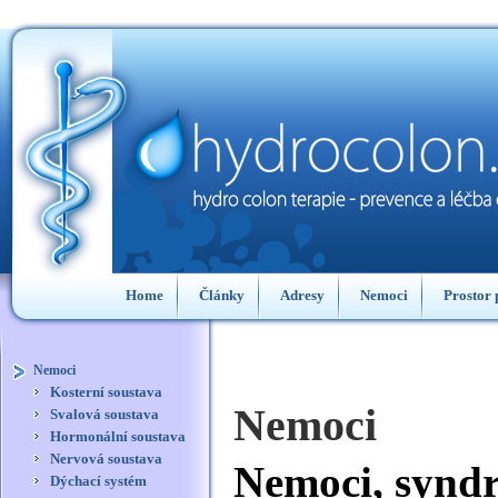
Home
Články
Adresy
Nemoci
Prostor 
Diskuse
Pole1
Pole2
Pole3
Nemoci
Kosterní soustava
Nemoci
Svalová soustava
Hormonální soustava
Nervová soustava
Nemoci, syndr
Dýchací systém