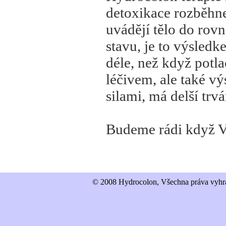
detoxikace rozběhne
uvádějí tělo do rov
stavu, je to výsledk
déle, než když pot
léčivem, ale také vý
silami, má delší trvá
Budeme rádi když Va
© 2008 Hydrocolon, Všechna práva vyhra