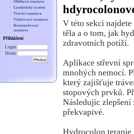
Oběhová soustava
hdyrocolonové
Lymfatický systém
Trávicí soustava
Vylučovací soustava
V této sekci najdet
Rozmnožovací
soustava
těla a o tom, jak hy
Přihlášení
zdravotních potíží.
Login
Heslo
Aplikace střevní sp
mnohých nemocí. Při
který zajišťuje tráve
stopových prvků. Př
Následujíc zlepšení
překvapivé.
Hydrocolon terapie