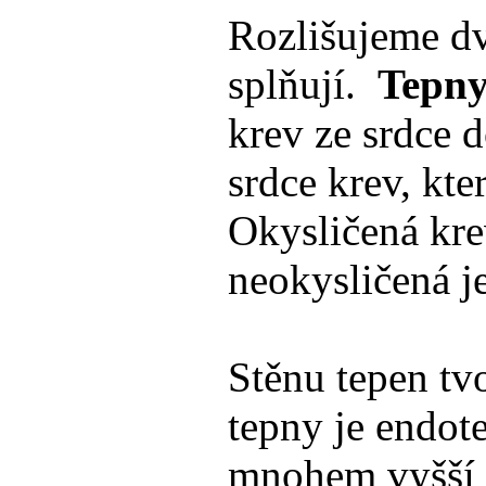
Rozlišujeme dv
splňují.
Tepn
krev ze srdce d
srdce krev, kte
Okysličená kre
neokysličená j
Stěnu tepen tvo
tepny je endote
mnohem vyšší tl