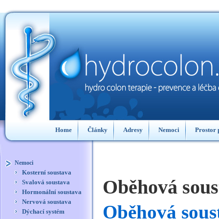
Home
Články
Adresy
Nemoci
Prostor 
Diskuse
Pole1
Pole2
Pole3
Nemoci
Kosterní soustava
Oběhová sous
Svalová soustava
Hormonální soustava
Nervová soustava
Oběhová sous
Dýchací systém