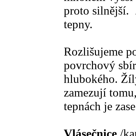
proto silnější
tepny.
Rozlišujeme po
povrchový sbír
hlubokého. Žíl
zamezují tomu,
tepnách je zase
Vlásečnice
/kap