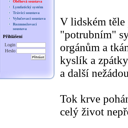
Oběhová soustava
Lymfatický systém
Trávicí soustava
V lidském těle
Vylučovací soustava
Rozmnožovací
soustava
"potrubním" sy
Přihlášení
orgánům a tkán
Login
Heslo
kyslík a zpátky
a další nežádou
Tok krve pohán
celý život nepře